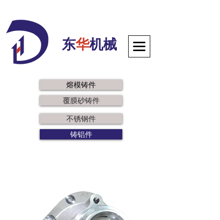
东
华
机械
熔模铸件
覆膜砂铸件
不锈钢件
铸铝件