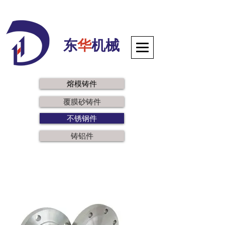
东
华
机械
熔模铸件
覆膜砂铸件
不锈钢件
铸铝件